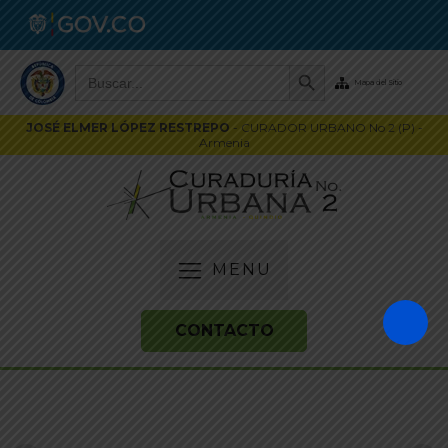
Botón de búsqueda
Buscar:
Mapa del Sitio
JOSÉ ELMER LÓPEZ RESTREPO
- CURADOR URBANO No 2 (P) -
Armenia
MENU
CONTACTO