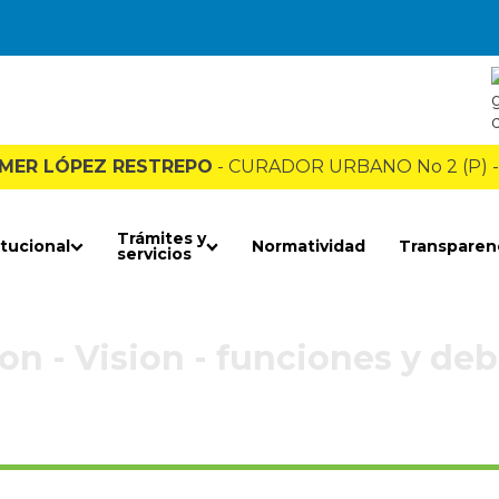
LMER LÓPEZ RESTREPO
- CURADOR URBANO No 2 (P) -
Trámites y
itucional
Normatividad
Transparen
servicios
on - Vision - funciones y de
Inicio
»
Mision - Vision - funciones y deberes