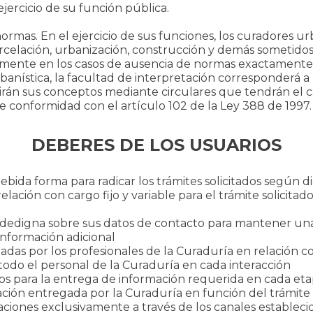
ejercicio de su función pública.
normas. En el ejercicio de sus funciones, los curadores u
rcelación, urbanización, construcción y demás sometidos a
amente en los casos de ausencia de normas exactamente a
banística, la facultad de interpretación corresponderá a
itirán sus conceptos mediante circulares que tendrán el c
de conformidad con el artículo 102 de la Ley 388 de 1997.
DEBERES DE LOS USUARIOS
ebida forma para radicar los trámites solicitados según d
elación con cargo fijo y variable para el trámite solicitad
 fidedigna sobre sus datos de contacto para mantener u
información adicional
das por los profesionales de la Curaduría en relación con
 todo el personal de la Curaduría en cada interacción
dos para la entrega de información requerida en cada etap
ción entregada por la Curaduría en función del trámite 
caciones exclusivamente a través de los canales estableci