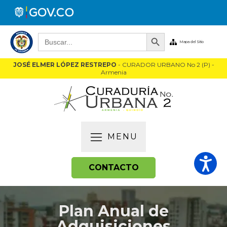
Botón de búsqueda
Buscar:
Mapa del Sitio
JOSÉ ELMER LÓPEZ RESTREPO
- CURADOR URBANO No 2 (P) -
Armenia
MENU
CONTACTO
Plan Anual de
Adquisiciones