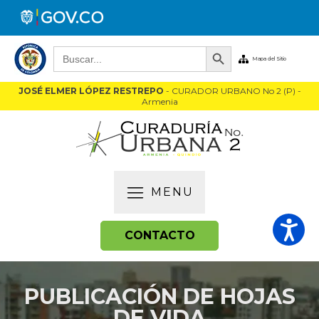
Botón de búsqueda
Buscar:
Mapa del Sitio
JOSÉ ELMER LÓPEZ RESTREPO
- CURADOR URBANO No 2 (P) -
Armenia
MENU
CONTACTO
PUBLICACIÓN DE HOJAS
DE VIDA