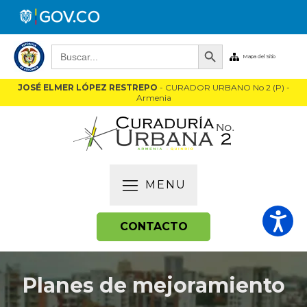
Botón de búsqueda
Buscar:
Mapa del Sitio
JOSÉ ELMER LÓPEZ RESTREPO
- CURADOR URBANO No 2 (P) -
Armenia
MENU
CONTACTO
Planes de mejoramiento