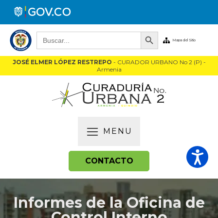
Botón de búsqueda
Buscar:
Mapa del Sitio
JOSÉ ELMER LÓPEZ RESTREPO
- CURADOR URBANO No 2 (P) -
Armenia
MENU
CONTACTO
Informes de la Oficina de
Control Interno