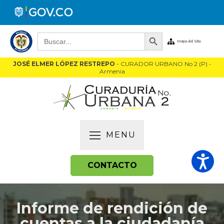
Botón de búsqueda
Buscar:
Mapa del Sitio
JOSÉ ELMER LÓPEZ RESTREPO
- CURADOR URBANO No 2 (P) -
Armenia
MENU
CONTACTO
Informe de rendición de
cuentas a la ciudadanía