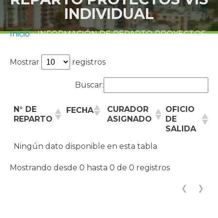
INDIVIDUAL
Inicio
»
INFORMACIÓN DE REPARTO PROYECTOS
VIS INDIVIDUAL
Mostrar
registros
Buscar:
N° DE
CURADOR
OFICIO
FECHA
REPARTO
ASIGNADO
DE
SALIDA
Ningún dato disponible en esta tabla
Mostrando desde 0 hasta 0 de 0 registros
❮
❯