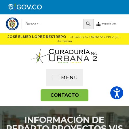
Botón de búsqueda
Buscar:
Mapa del Sitio
JOSÉ ELMER LÓPEZ RESTREPO
- CURADOR URBANO No 2 (P) -
Armenia
MENU
CONTACTO
INFORMACIÓN DE
REPARTO PROYECTOS VIS