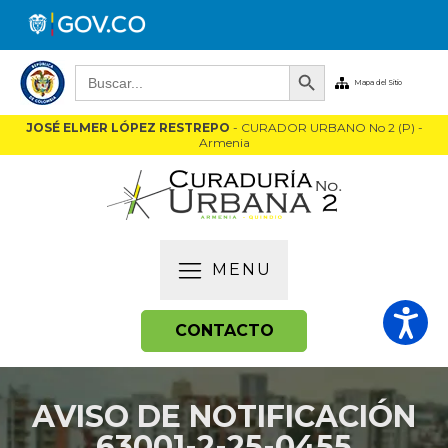
Botón de búsqueda
Buscar:
Mapa del Sitio
JOSÉ ELMER LÓPEZ RESTREPO
- CURADOR URBANO No 2 (P) -
Armenia
MENU
CONTACTO
AVISO DE NOTIFICACIÓN
63001-2-25-0455