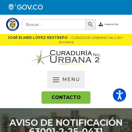
Botón de búsqueda
Buscar:
Mapa del Sitio
JOSÉ ELMER LÓPEZ RESTREPO
- CURADOR URBANO No 2 (P) -
Armenia
MENU
CONTACTO
AVISO DE NOTIFICACIÓN
63001-2-25-0431