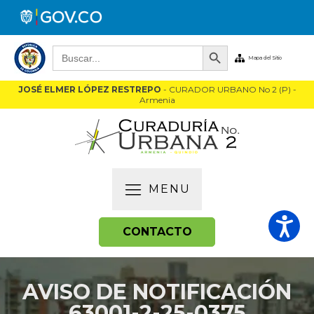
Botón de búsqueda
Buscar:
Mapa del Sitio
JOSÉ ELMER LÓPEZ RESTREPO
- CURADOR URBANO No 2 (P) -
Armenia
MENU
CONTACTO
AVISO DE NOTIFICACIÓN
63001-2-25-0375