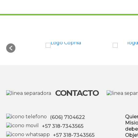
CONTACTO
Quie
(606) 7104622
Misio
+57 318-7343565
debe
+57 318-7343565
Obje