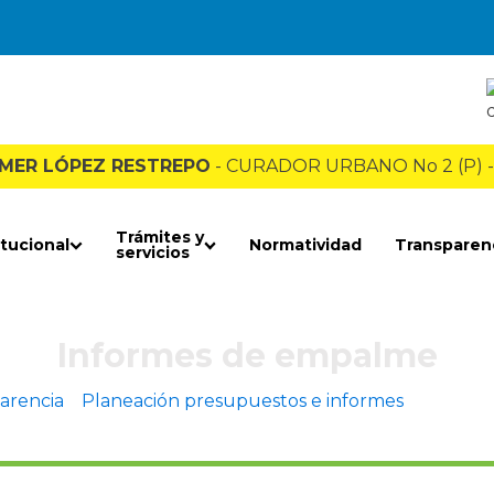
LMER LÓPEZ RESTREPO
- CURADOR URBANO No 2 (P) -
Trámites y
itucional
Normatividad
Transparen
servicios
Informes de empalme
arencia
»
Planeación presupuestos e informes
»
Informe