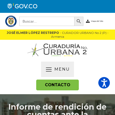
Botón de búsqueda
Buscar:
Mapa del Sitio
JOSÉ ELMER LÓPEZ RESTREPO
- CURADOR URBANO No 2 (P) -
Armenia
MENU
CONTACTO
Informe de rendición de
cuentas ante la